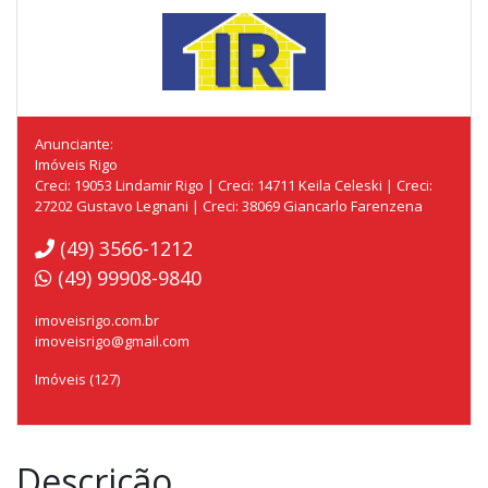
Anunciante:
Imóveis Rigo
Creci: 19053 Lindamir Rigo | Creci: 14711 Keila Celeski | Creci:
27202 Gustavo Legnani | Creci: 38069 Giancarlo Farenzena
(49) 3566-1212
(49) 99908-9840
imoveisrigo.com.br
imoveisrigo@gmail.com
Imóveis (127)
Descrição