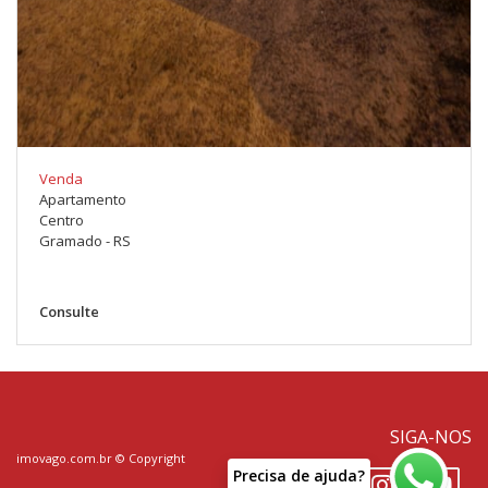
Venda
Apartamento
Centro
Gramado - RS
Consulte
SIGA-NOS
imovago.com.br
© Copyright
P
r
e
c
i
s
a
d
e
a
j
u
d
a
?