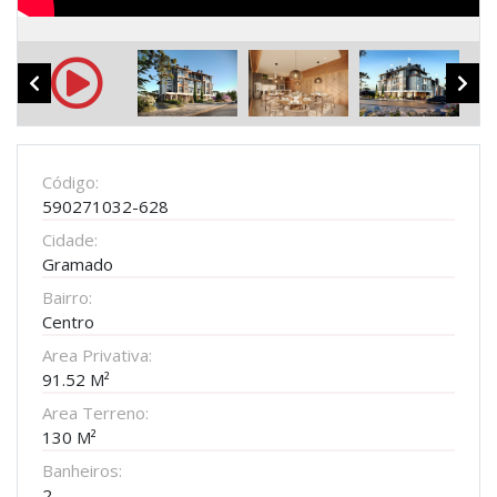
Código:
590271032-628
Cidade:
Gramado
Bairro:
Centro
Area Privativa:
91.52 M²
Area Terreno:
130 M²
Banheiros:
2