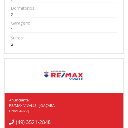
Dormitorios:
2
Garagem:
1
Suites:
2
Anunciante:
RE/MAX VIVALLE - JOAÇABA
Creci: 4979 J
(49) 3521-2848