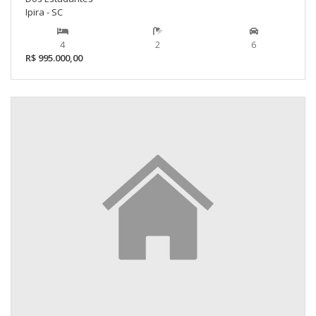
Ipira - SC
4
2
6
R$ 995.000,00