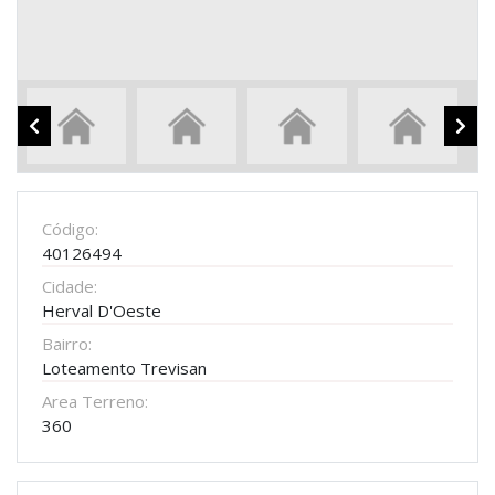
Código:
40126494
Cidade:
Herval D'Oeste
Bairro:
Loteamento Trevisan
Area Terreno:
360