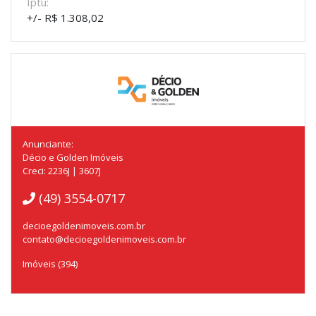
Iptu:
+/- R$ 1.308,02
Anunciante:
Décio e Golden Imóveis
Creci: 2236J | 3607J
(49) 3554-0717
decioegoldenimoveis.com.br
contato@decioegoldenimoveis.com.br
Imóveis (394)