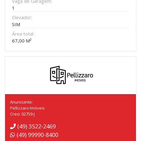
Vaga de Garagem:
1
Elevador:
SIM
Área total :
67,00 M²
Anunciante:
Pellizzaro Imóveis
Creci: 02759-J
(49) 3522-2469
(49) 99990-8400