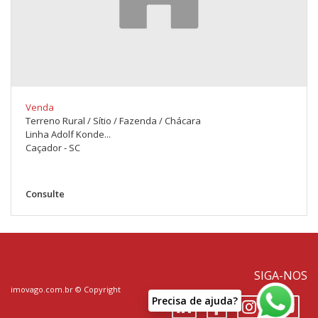
Venda
Terreno Rural / Sítio / Fazenda / Chácara
Linha Adolf Konde...
Caçador - SC
Consulte
SIGA-NOS
imovago.com.br
© Copyright
P
r
e
c
i
s
a
d
e
a
j
u
d
a
?