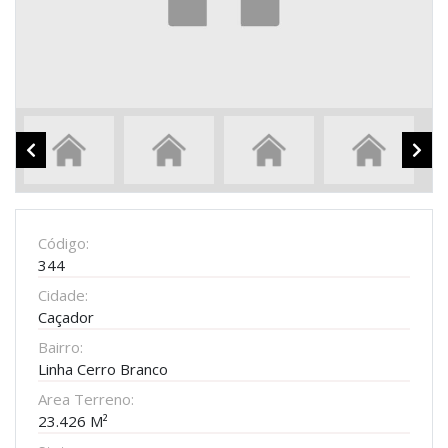
Código:
344
Cidade:
Caçador
Bairro:
Linha Cerro Branco
Area Terreno:
23.426 M²