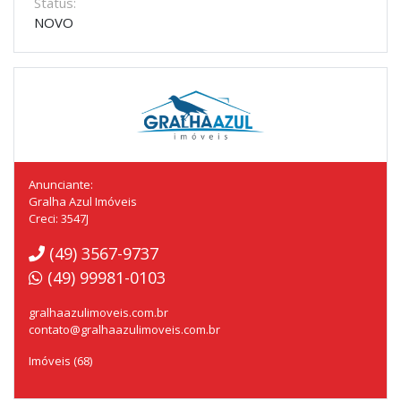
Status:
NOVO
Anunciante:
Gralha Azul Imóveis
Creci: 3547J
(49) 3567-9737
(49) 99981-0103
gralhaazulimoveis.com.br
contato@gralhaazulimoveis.com.br
Imóveis (68)