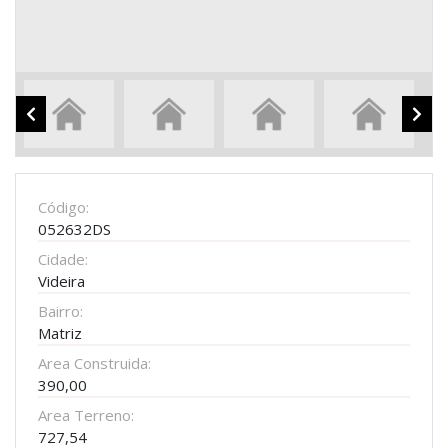
Código:
052632DS
Cidade:
Videira
Bairro:
Matriz
Area Construida:
390,00
Area Terreno:
727,54