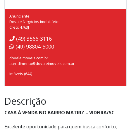
Anunciante:
Dovale Negócios Imobiliários
Creci: 4763J
(49) 3566-3116
(49) 98804-5000
dovaleimoveis.com.br
atendimento@dovaleimoveis.com.br
Imóveis (644)
Descrição
CASA À VENDA NO BAIRRO MATRIZ – VIDEIRA/SC
Excelente oportunidade para quem busca conforto,