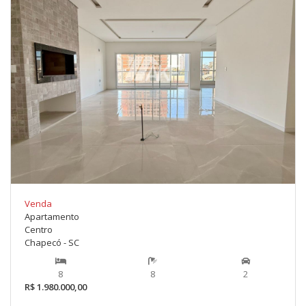
Venda
Apartamento
Centro
Chapecó - SC
8
8
2
R$ 1.980.000,00