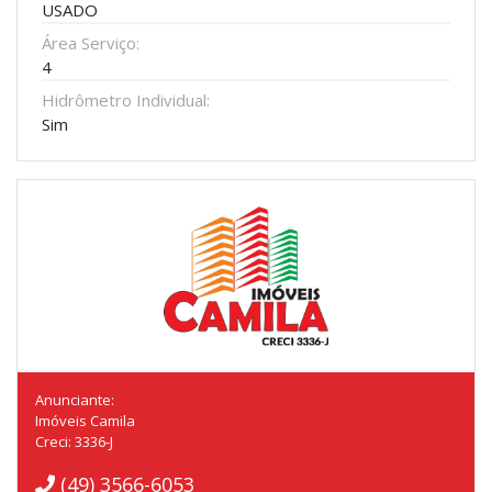
USADO
Área Serviço:
4
Hidrômetro Individual:
Sim
Anunciante:
Imóveis Camila
Creci: 3336-J
(49) 3566-6053