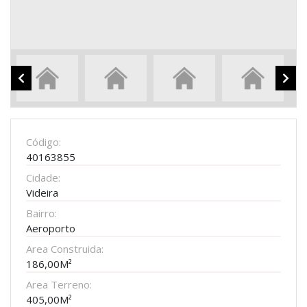
Código:
40163855
Cidade:
Videira
Bairro:
Aeroporto
Area Construida:
186,00M²
Area Terreno:
405,00M²