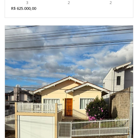
3
2
2
R$ 625.000,00