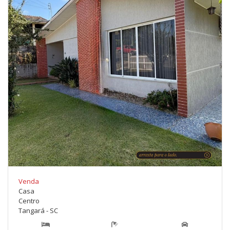
Venda
Casa
Centro
Tangará - SC