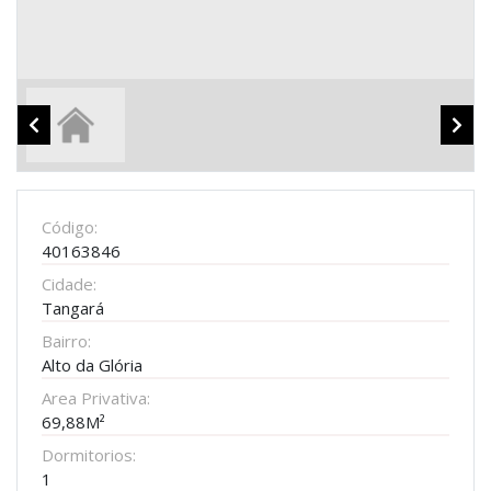
Código:
40163846
Cidade:
Tangará
Bairro:
Alto da Glória
Area Privativa:
69,88M²
Dormitorios:
1