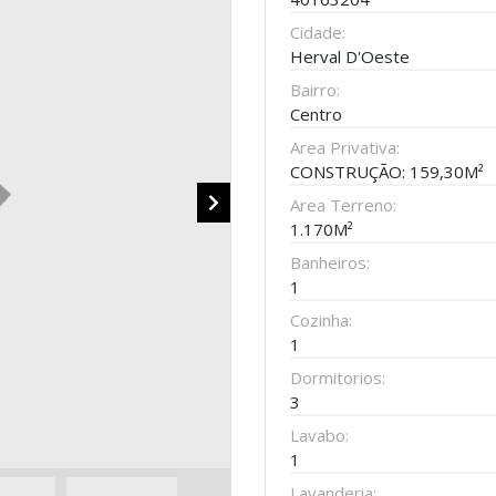
Cidade:
Herval D'Oeste
Bairro:
Centro
Area Privativa:
CONSTRUÇÃO: 159,30M²
Area Terreno:
1.170M²
Banheiros:
1
Cozinha:
1
Dormitorios:
3
Lavabo:
1
Lavanderia: