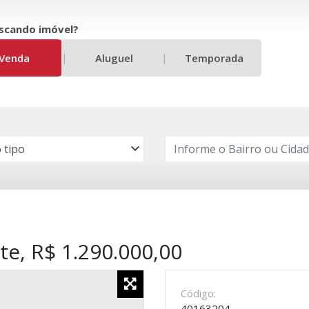
scando imóvel?
|
|
Venda
Aluguel
Temporada
e, R$ 1.290.000,00
Código:
40163204