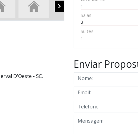
1
Salas:
3
Suites:
1
Enviar Propos
erval D'Oeste - SC.