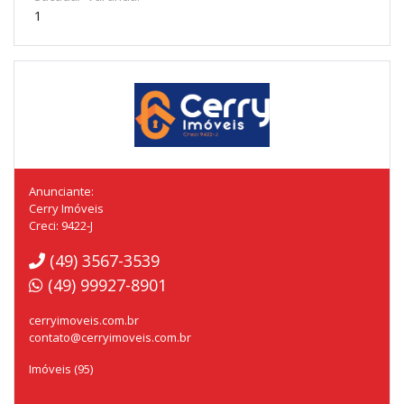
1
Anunciante:
Cerry Imóveis
Creci: 9422-J
(49) 3567-3539
(49) 99927-8901
cerryimoveis.com.br
contato@cerryimoveis.com.br
Imóveis (95)