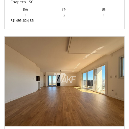
Chapecó - SC
1
2
1
R$ 495.624,35