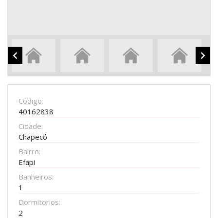
Código:
40162838
Cidade:
Chapecó
Bairro:
Efapi
Banheiros:
1
Dormitorios:
2