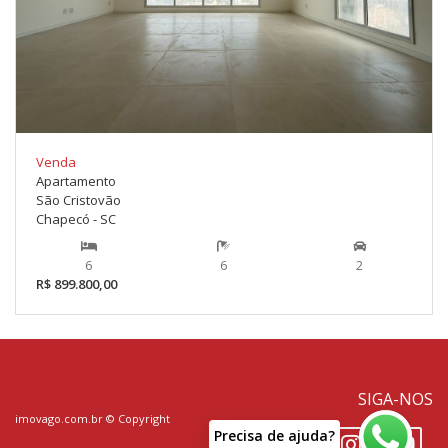
Venda
Apartamento
São Cristovão
Chapecó - SC
6
6
2
R$ 899.800,00
SIGA-NOS
imovago.com.br
© Copyright
P
r
e
c
i
s
a
d
e
a
j
u
d
a
?