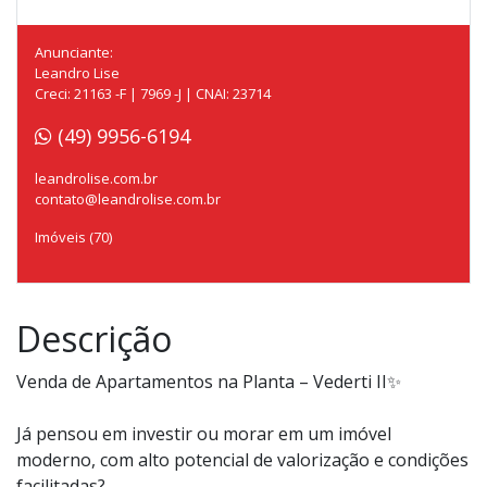
Anunciante:
Leandro Lise
Creci: 21163 -F | 7969 -J | CNAI: 23714
(49) 9956-6194
leandrolise.com.br
contato@leandrolise.com.br
Imóveis (70)
Descrição
Venda de Apartamentos na Planta – Vederti II✨
Já pensou em investir ou morar em um imóvel
moderno, com alto potencial de valorização e condições
facilitadas?