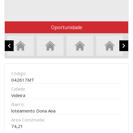
Oportunidade
Código:
042617MT
Cidade:
Videira
Bairro:
loteamento Dona Ana
Area Construida:
74,21