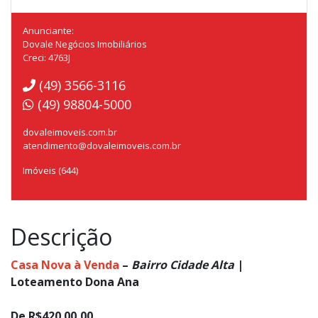
Anunciante:
Dovale Negócios Imobiliários
Creci: 4763J
(49) 3566-3116
(49) 98804-5000
dovaleimoveis.com.br
atendimento@dovaleimoveis.com.br
Imóveis (644)
Descrição
Casa Nova à Venda
–
Bairro Cidade Alta
|
Loteamento Dona Ana
De R$420.00,00