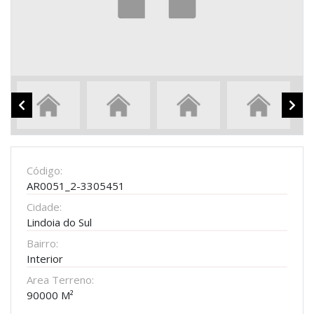
Código:
AR0051_2-3305451
Cidade:
Lindoia do Sul
Bairro:
Interior
Area Terreno:
90000 M²