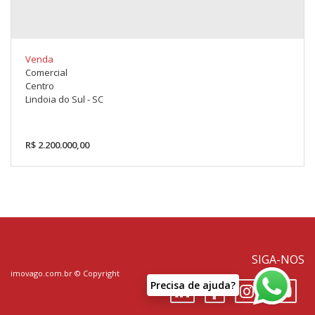
Venda
Comercial
Centro
Lindoia do Sul - SC
R$ 2.200.000,00
SIGA-NOS
imovago.com.br
© Copyright
P
r
e
c
i
s
a
d
e
a
j
u
d
a
?