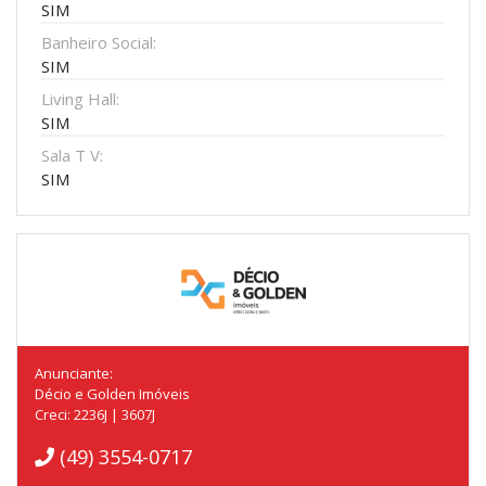
SIM
Banheiro Social:
SIM
Living Hall:
SIM
Sala T V:
SIM
Anunciante:
Décio e Golden Imóveis
Creci: 2236J | 3607J
(49) 3554-0717