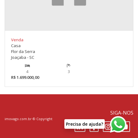
Venda
Casa
Flor da Serra
Joaçaba - SC
4
3
R$ 1.699.000,00
SIGA-NOS
imovago.com.br
© Copyright
P
r
e
c
i
s
a
d
e
a
j
u
d
a
?