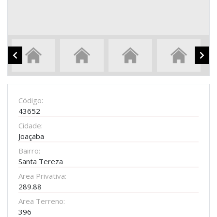
Código:
43652
Cidade:
Joaçaba
Bairro:
Santa Tereza
Area Privativa:
289.88
Area Terreno:
396