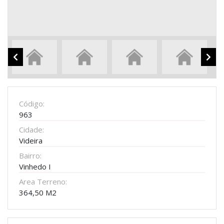
Código:
963
Cidade:
Videira
Bairro:
Vinhedo I
Area Terreno:
364,50 M2