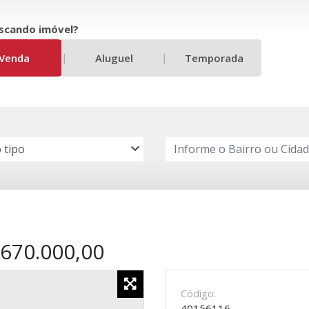
scando imóvel?
|
|
Venda
Aluguel
Temporada
670.000,00
Código:
40156116