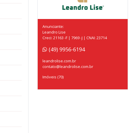
Anunciante:
Leandro Lise
Creci: 21163 -F | 7969 -J | CNAI: 23714
(49) 9956-6194
leandrolise.com.br
contato@leandrolise.com.br
Imóveis (70)