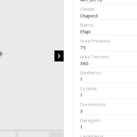
Cidade:
Chapecó
Bairro:
Efapi
Area Privativa:
75
Area Terreno:
360
Banheiros:
1
Cozinha:
1
Dormitorios:
3
Garagem:
1
Lavanderia: