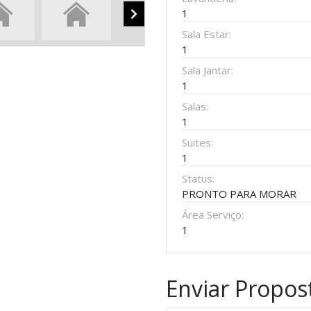
1
Sala Estar:
1
Sala Jantar:
1
Salas:
1
Suites:
1
Status:
PRONTO PARA MORAR
Área Serviço:
1
Enviar Propos