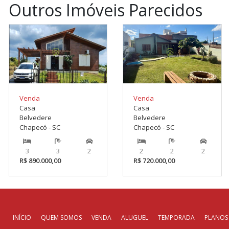
Outros Imóveis Parecidos
Venda
Venda
Casa
Casa
Belvedere
Belvedere
Chapecó - SC
Chapecó - SC
3
3
2
2
2
2
R$ 890.000,00
R$ 720.000,00
INÍCIO
QUEM SOMOS
VENDA
ALUGUEL
TEMPORADA
PLANOS