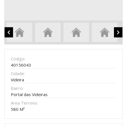
Código:
40156043
Cidade:
Videira
Bairro:
Portal das Videiras
Area Terreno:
580 M²