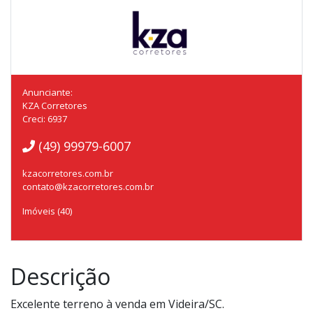
Anunciante:
KZA Corretores
Creci: 6937
(49) 99979-6007
kzacorretores.com.br
contato@kzacorretores.com.br
Imóveis (40)
Descrição
Excelente terreno à venda em Videira/SC.