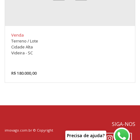
Venda
Terreno / Lote
Cidade Alta
Videira - SC
R$ 180.000,00
SIGA-NOS
imovago.com.br
© Copyright
P
r
e
c
i
s
a
d
e
a
j
u
d
a
?