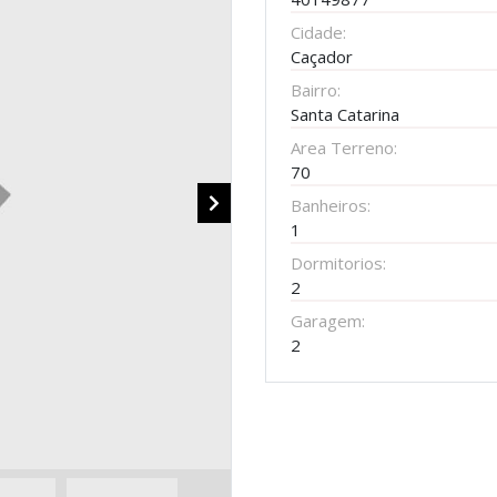
Cidade:
Caçador
Bairro:
Santa Catarina
Area Terreno:
70
Banheiros:
1
Dormitorios:
2
Garagem:
2