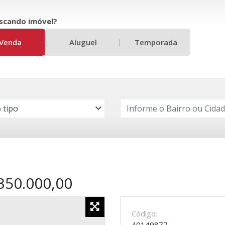
scando imóvel?
|
|
Venda
Aluguel
Temporada
350.000,00
Código:
40149877