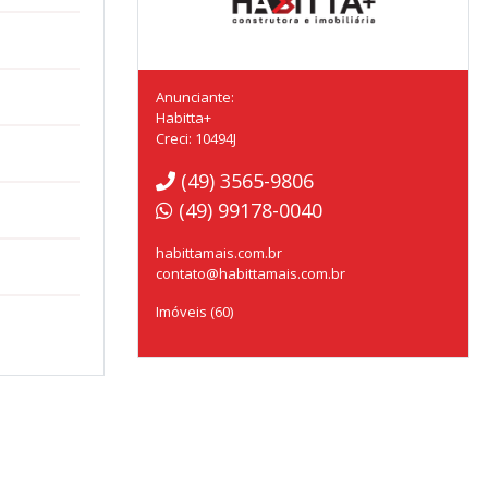
Anunciante:
Habitta+
Creci: 10494J
(49) 3565-9806
(49) 99178-0040
habittamais.com.br
contato@habittamais.com.br
Imóveis (60)