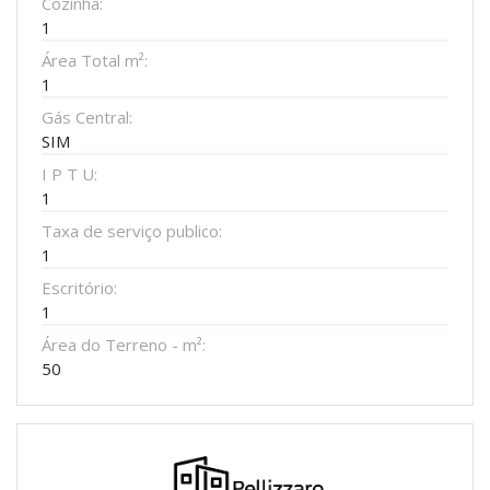
Cozinha:
1
Área Total m²:
1
Gás Central:
SIM
I P T U:
1
Taxa de serviço publico:
1
Escritório:
1
Área do Terreno - m²:
50