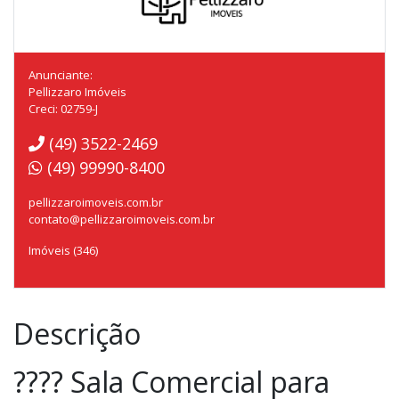
Anunciante:
Pellizzaro Imóveis
Creci: 02759-J
(49) 3522-2469
(49) 99990-8400
pellizzaroimoveis.com.br
contato@pellizzaroimoveis.com.br
Imóveis (346)
Descrição
???? Sala Comercial para