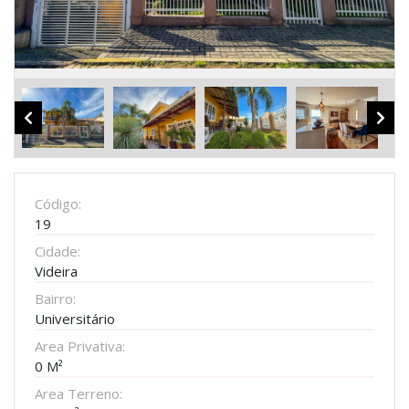
Código:
19
Cidade:
Videira
Bairro:
Universitário
Area Privativa:
0 M²
Area Terreno: