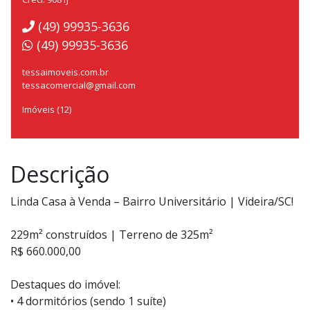
(49) 99935-3636
(49) 99935-3636
tessaimoveis.com.br
tessacomercial@gmail.com
Imóveis (12)
Descrição
Linda Casa à Venda – Bairro Universitário | Videira/SC!
229m² construídos | Terreno de 325m²
R$ 660.000,00
Destaques do imóvel:
• 4 dormitórios (sendo 1 suíte) ️