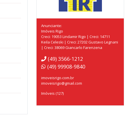
Anunciante:
Imóveis Rigo
Creci: 19053 Lindamir Rigo | Creci: 14711
Keila Celeski | Creci: 27202 Gustavo Legnani
| Creci: 38069 Giancarlo Farenzena
(49) 3566-1212
(49) 99908-9840
imoveisrigo.com.br
imoveisrigo@gmail.com
Imóveis (127)