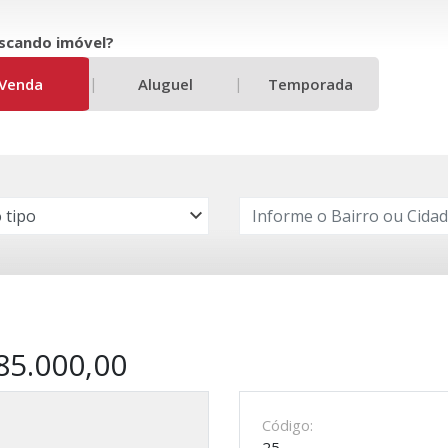
scando imóvel?
|
|
Venda
Aluguel
Temporada
85.000,00
Código:
25