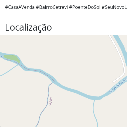
#CasaAVenda #BairroCetrevi #PoenteDoSol #SeuNovoL
Localização