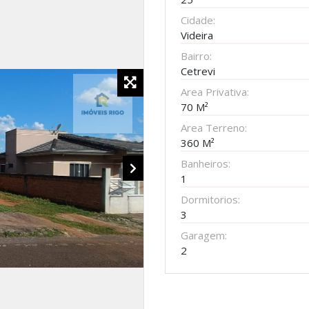
Cidade:
Videira
Bairro:
Cetrevi
Area Privativa:
70 M²
Area Terreno:
360 M²
Banheiros:
1
Dormitorios:
3
Garagem:
2