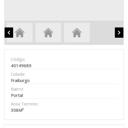
Código:
40149689
Cidade:
Fraiburgo
Bairro:
Portal
Area Terreno:
308M²